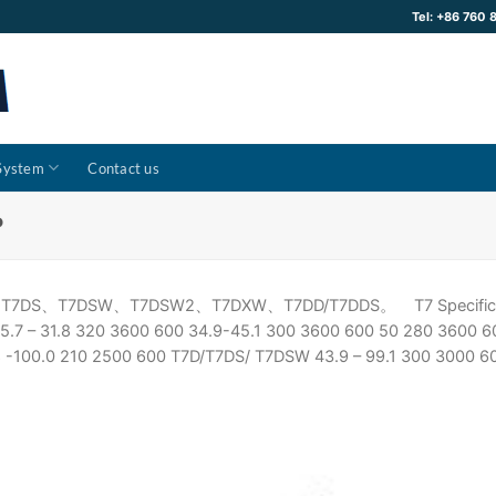
Tel: +86 760
 System
Contact us
P
T7DSW、T7DSW2、T7DXW、T7DD/T7DDS。 T7 Specification: 
5.7 – 31.8 320 3600 600 34.9-45.1 300 3600 600 50 280 3600 
8 -100.0 210 2500 600 T7D/T7DS/ T7DSW 43.9 – 99.1 300 3000 6