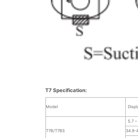
T7 Specification:
Model
Displ
5.7 –
T7B/T7BS
34.9-4