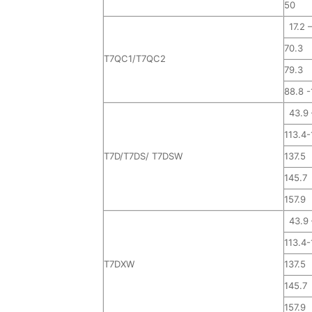
50
17.2 
70.3
T7QC1/T7QC2
79.3
88.8 -
43.9 
113.4-
T7D/T7DS/ T7DSW
137.5
145.7
157.9
43.9 
113.4-
T7DXW
137.5
145.7
157.9