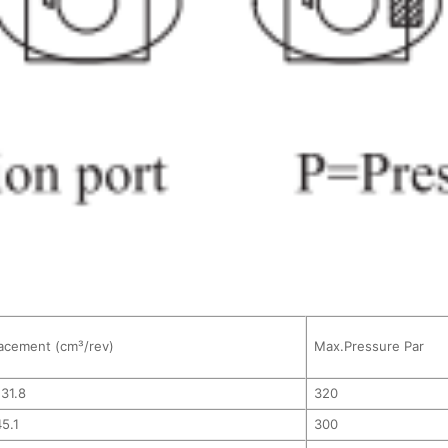
acement (cm³/rev)
Max.Pressure Par
 31.8
320
5.1
300