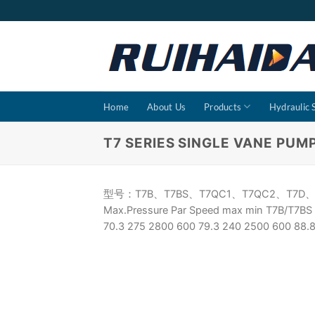
Skip
to
content
Home
About Us
Products
Hydraulic
T7 SERIES SINGLE VANE PUM
型号：T7B、T7BS、T7QC1、T7QC2、T7D、T7DS、
Max.Pressure Par Speed max min T7B/T7BS 
70.3 275 2800 600 79.3 240 2500 600 88.